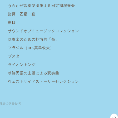
うらかぜ吹奏楽団第１５回定期演奏会
指揮 乙幡 直
曲目
サウンドオブミュージックコレクション
吹奏楽のための抒情的「祭」
ブラジル（arr.真島俊夫）
プスタ
ライオンキング
朝鮮民謡の主題による変奏曲
ウェストサイドストーリーセレクション
過去の演奏会
(
3
)